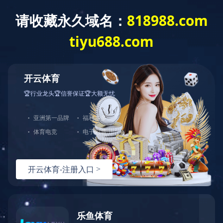
星空平台
COMPANY OVERVIEW
星空平台-星空(中国)
公司介绍
企业架构
历史沿革