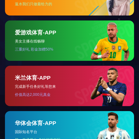
股票代码信息
汉语名：长春电器 英文字母名：HARBIN ELECTRIC
炒股编号：01133.HK
星空平台-星空(中国)
投资者关系
企业新闻
产品业务
科技创新
座机号：0451-58598000 接转传真：0451-82162088
具体位置：杭州市松北区信息化节节高升1399号
电邮政编码：150028
哈电气股份主要企业