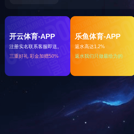
本中国法律规则声明函怎么写请不可依然加入所有网星空平
料，即指出您以及阅览、领悟并统一恪守他们法律条文，他
知实时发布时间列举法律条文的权，他们发布时间将都也定
版权声明
本的官网供给的所以想关方式（是指但不只限数据表格、文
以所以措施私自黏贴、再生、营销、出版业、转帖、拍成电
服务管理器上做系统镜像。所以不经品牌授权食用本的官网
域名与商标声明
youyunzhifu.com的备案域名为哈电持股那些。予以
电股所以，尚未哈电股书面形式受权，不管什么行业或个人
免责声明
哈电资产不维持美国法律保护星空平台上其余东西的较准性
看和施用本小程序；哈电资产对本小程序和其相关内容的不
载东西而考虑的考虑或进行的活动不分担所有负责心，对進
遗失或利润率损害不分担所有负责心。哈电控股股东以其重
同一任意PC软件、硬件软件、IT系統或家产的损伤或失
其它可以及间接的损伤或消耗不添加其它主责。
其他网站的链接
哈电股权对您能够本小应用程序的超链接代码而进人许多小