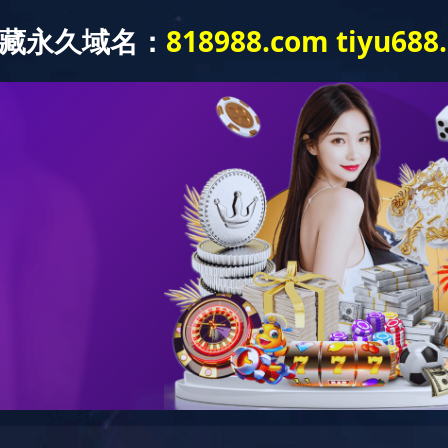
网站星空平台
星空平台-星空(中国)
投资者关系
STATEMENT
声明