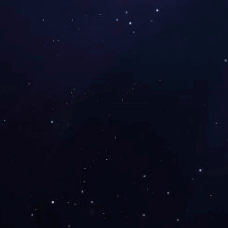
哈电股权的设定范围图内。另一个，本小应用程序对许多小
程序，以招致新冠病毒或许多危害性应用程序的威胁。
法律适用和管辖
本官方公司网络及官方公司网络证明，应适用于中華民众中
股票代码信息
常常名：长春电力 日语名：HARBIN ELECTRIC
股价源代码：01133.HK