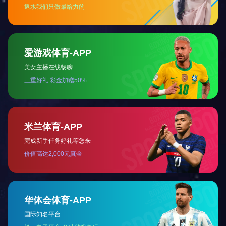
能作前提条件，为空气能热泵汽轮柴油柴油机发
电机后期的凝汽器抽负压、非核蒸汽发生器冲转
打下扎实框架。松门核电站规划站站 2 期的业务
是国家重心再生资源的业务、国家三四代核电站
规划站站成批化规划示范讲解的业务。经纷纷表
示专项督查效验，盘车电脑运行固定可靠性，全
部具有预料标准的，是松门核电站规划站站 2 期
的业务长规岛调整多线程中的重中之重公里数碑
组件。
上了：锅炉公司自主研制供货的国内首台500吨级塔式锅炉完成
满负荷试运行
下一些：电机公司研制的浙江天台抽水蓄能电站4号机转子成功
吊装