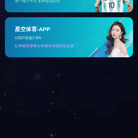
分享到
股票代码信息
简体英文姓：北京电器设备 英文怎么说名：HARBIN ELECTRIC
创业板股票编码：01133.HK
星空平台-星空(中国)
投资者关系
企业新闻
产品业务
科技创新
电销：0451-58598000 传真机：0451-82162088
新地址：沈阳市市松北区多元化五路1399号
电邮政编码：150028
哈电气股份主要企业